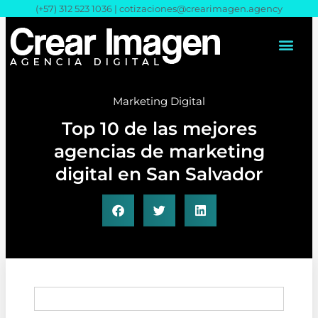
Ir
(+57) 312 523 1036 |
cotizaciones@crearimagen.agency
al
contenido
Marketing Digital
Top 10 de las mejores
agencias de marketing
digital en San Salvador