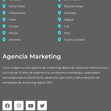
Santa Marta
Bucaramanga
Villavicencio
Sincelejo
Pasto
Ibagué
Cúcuta
Cali
Mocoa
Mitú
Armenia
Puerto Carreño
Agencia Marketing
Crear Imagen es una agencia de marketing digital de cobertura internacional y
con más de 10 años de experiencia, combinamos estrategia, creatividad y
tecnología para la planificación, desarrollo, ejecución y administración de
estrategias de marketing digital 360º
F
I
Y
T
a
n
o
w