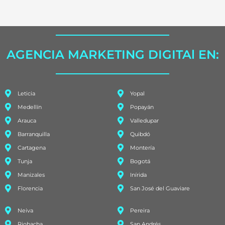
AGENCIA MARKETING DIGITAl EN:
Leticia
Yopal
Medellín
Popayán
Arauca
Valledupar
Barranquilla
Quibdó
Cartagena
Montería
Tunja
Bogotá
Manizales
Inírida
Florencia
San José del Guaviare
Neiva
Pereira
Riohacha
San Andrés