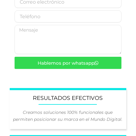
b
o
r
r
T
e
r
e
e
l
M
o
é
e
e
f
n
l
o
s
e
n
a
c
o
j
t
Hablemos por whatsapp
e
r
ó
n
i
c
o
RESULTADOS EFECTIVOS
Creamos soluciones 100% funcionales que
permiten posicionar su marca en el Mundo Digital.