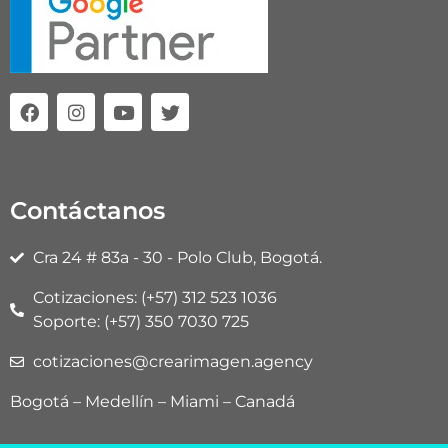
F
I
Y
T
a
n
o
w
c
s
u
i
e
t
t
t
b
a
u
t
o
g
b
e
Contáctanos
o
r
e
r
k
a
m
Cra 24 # 83a - 30 - Polo Club, Bogotá.
Cotizaciones: (+57) 312 523 1036
Soporte: (+57) 350 7030 725
cotizaciones@crearimagen.agency
Bogotá – Medellín – Miami – Canadá