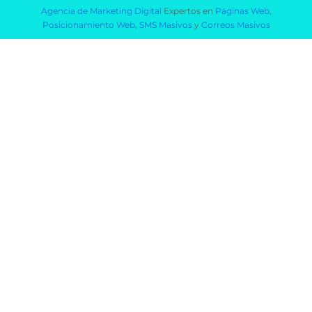
Agencia de Marketing Digital
Expertos en
Páginas Web
,
Posicionamiento Web
,
SMS Masivos
y
Correos Masivos