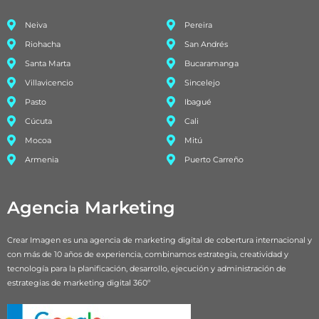
Neiva
Pereira
Riohacha
San Andrés
Santa Marta
Bucaramanga
Villavicencio
Sincelejo
Pasto
Ibagué
Cúcuta
Cali
Mocoa
Mitú
Armenia
Puerto Carreño
Agencia Marketing
Crear Imagen es una agencia de marketing digital de cobertura internacional y
con más de 10 años de experiencia, combinamos estrategia, creatividad y
tecnología para la planificación, desarrollo, ejecución y administración de
estrategias de marketing digital 360º