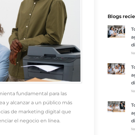
Blogs reci
T
a
d
Ve
T
a
d
Ve
amienta fundamental para las
a y alcanzar a un público más
T
cias de marketing digital que
a
nciar el negocio en línea.
d
Ve