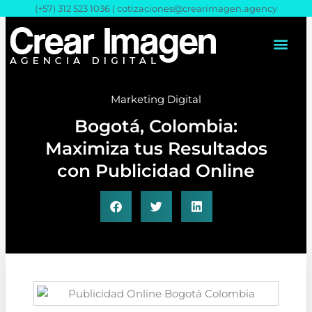
Ir
(+57) 312 523 1036 |
cotizaciones@crearimagen.agency
al
contenido
Marketing Digital
Bogotá, Colombia:
Maximiza tus Resultados
con Publicidad Online