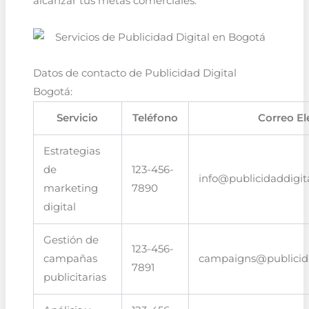
alcanzar tus metas comerciales.
Datos de contacto de Publicidad Digital
Bogotá:
Servicio
Teléfono
Correo El
Estrategias
de
123-456-
info@publicidaddigi
marketing
7890
digital
Gestión de
123-456-
campañas
campaigns@publicid
7891
publicitarias