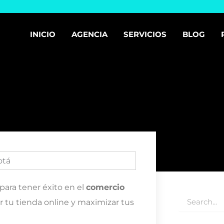
INICIO
AGENCIA
SERVICIOS
BLOG
para tener éxito en el
comercio
Buscar
r tu tienda online y maximizar tus