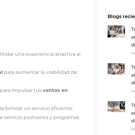
Blogs reci
T
a
d
rindar una experiencia atractiva al
Ve
T
al
para aumentar la visibilidad de
a
d
para impulsar tus
ventas en
Ve
T
a brindar un servicio eficiente.
a
te servicio postventa y programas
d
Ve