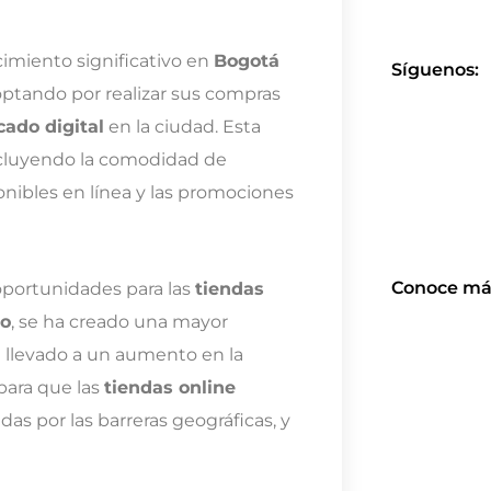
miento significativo en
Bogotá
Síguenos:
optando por realizar sus compras
ado digital
en la ciudad. Esta
incluyendo la comodidad de
nibles en línea y las promociones
Conoce má
oportunidades para las
tiendas
co
, se ha creado una mayor
a llevado a un aumento en la
para que las
tiendas online
as por las barreras geográficas, y