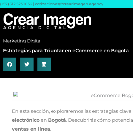
Ir
(+57) 312 523 1036 |
cotizaciones@crearimagen.agency
al
contenido
Marketing Digital
Estrategias para Triunfar en eCommerce en Bogotá
En esta sección, exploraremos las estrategias clave 
electrónico
en
Bogotá
. Descubrirás cómo potencia
ventas en línea
.