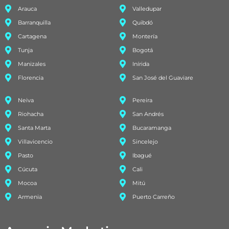
Arauca
Valledupar
Barranquilla
Quibdó
Cartagena
Montería
Tunja
Bogotá
Manizales
Inírida
Florencia
San José del Guaviare
Neiva
Pereira
Riohacha
San Andrés
Santa Marta
Bucaramanga
Villavicencio
Sincelejo
Pasto
Ibagué
Cúcuta
Cali
Mocoa
Mitú
Armenia
Puerto Carreño